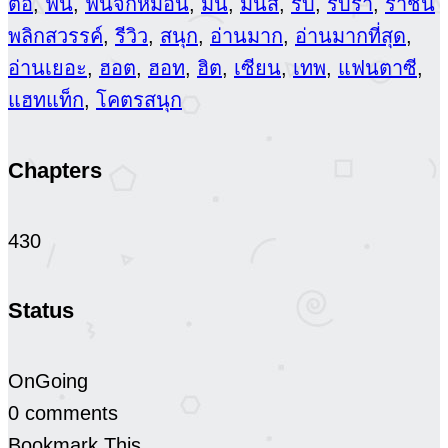
ต่อ
,
ฟิน
,
ฟินจิกหมอน
,
มัน
,
มันส์
,
รบ
,
รบรา
,
ราชินี
พลิกสวรรค์
,
รีวิว
,
สนุก
,
อ่านมาก
,
อ่านมากที่สุด
,
อ่านเยอะ
,
ฮอต
,
ฮอท
,
ฮิต
,
เซียน
,
เทพ
,
แฟนตาซี
,
แฮทแท็ก
,
โคตรสนุก
Chapters
430
Status
OnGoing
0 comments
Bookmark This