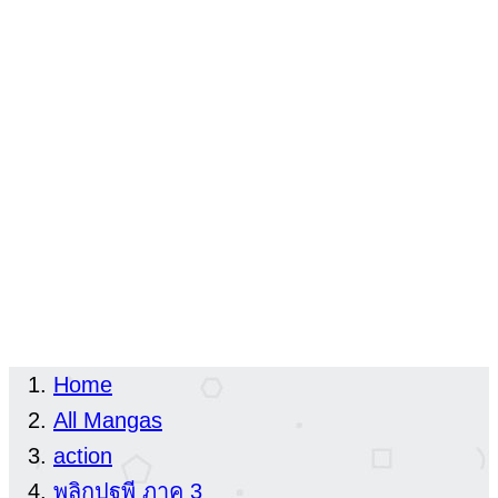
Home
All Mangas
action
พลิกปฐพี ภาค 3